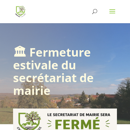
🏛️ Fermeture
estivale du
secrétariat de
mairie