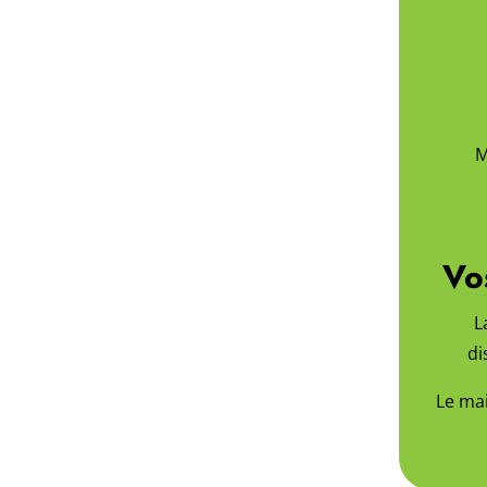
M
Vo
L
di
Le mai