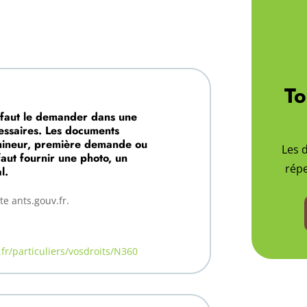
To
l faut le demander dans une
cessaires. Les documents
 mineur, première demande ou
Les 
faut fournir une photo, un
répe
l.
te ants.gouv.fr.
fr/particuliers/vosdroits/N360