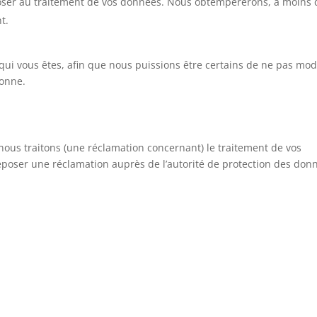
poser au traitement de vos données. Nous obtempérerons, à moins
t.
ui vous êtes, afin que nous puissions être certains de ne pas modi
sonne.
 nous traitons (une réclamation concernant) le traitement de vos
époser une réclamation auprès de l’autorité de protection des don