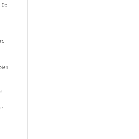
. De
et,
mbien
os
ce