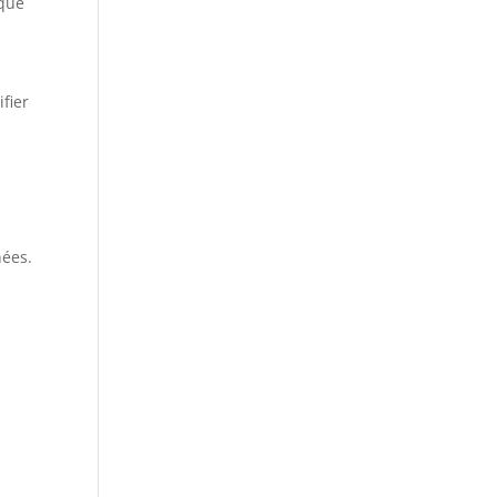
 que
fier
nées.