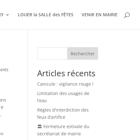
RY
LOUER la SALLE des FÊTES
VENIR EN MAIRIE
Rechercher
nents
Articles récents
Canicule : vigilance rouge !
Limitation des usages de
ons
l’eau
re
Règles d’interdiction des
,
feux d’artifice
🏛️ Fermeture estivale du
au
secrétariat de mairie